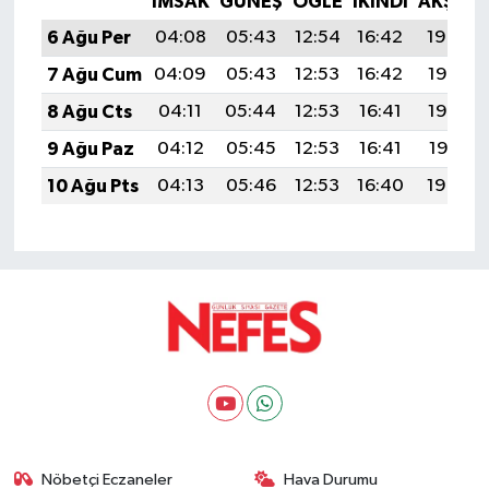
İMSAK
GÜNEŞ
ÖĞLE
İKINDI
AKŞAM
6 Ağu Per
04:08
05:43
12:54
16:42
19:54
7 Ağu Cum
04:09
05:43
12:53
16:42
19:53
8 Ağu Cts
04:11
05:44
12:53
16:41
19:52
9 Ağu Paz
04:12
05:45
12:53
16:41
19:51
10 Ağu Pts
04:13
05:46
12:53
16:40
19:50
Nöbetçi Eczaneler
Hava Durumu