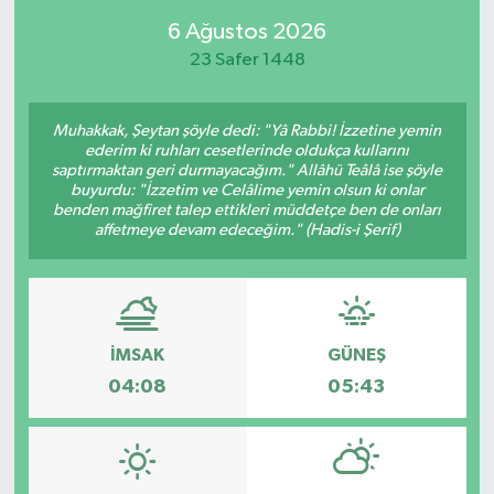
6 Ağustos 2026
23 Safer 1448
Muhakkak, Şeytan şöyle dedi: "Yâ Rabbi! İzzetine yemin
ederim ki ruhları cesetlerinde oldukça kullarını
saptırmaktan geri durmayacağım." Allâhü Teâlâ ise şöyle
buyurdu: "İzzetim ve Celâlime yemin olsun ki onlar
benden mağfiret talep ettikleri müddetçe ben de onları
affetmeye devam edeceğim." (Hadis-i Şerif)
İMSAK
GÜNEŞ
04:08
05:43