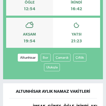
ÖĞLE
İKINDI
12:54
16:42
AKŞAM
YATSI
19:54
21:23
Altunhisar
Bor
Çamardı
Çiftlik
Ulukışla
ALTUNHISAR AYLIK NAMAZ VAKITLERI