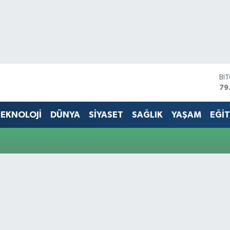
BI
79
DO
45
EKNOLOJİ
DÜNYA
SİYASET
SAĞLIK
YAŞAM
EĞİ
EU
53
ST
61
G.
68
Bİ
14