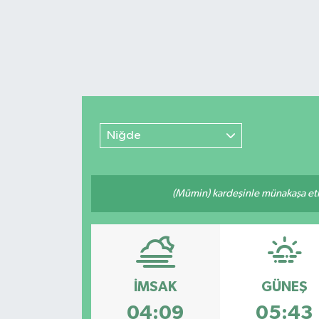
Niğde
(Mümin) kardeşinle münakaşa etm
İMSAK
GÜNEŞ
04:09
05:43