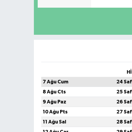
Hİ
7 Ağu Cum
24 Saf
8 Ağu Cts
25 Saf
9 Ağu Paz
26 Saf
10 Ağu Pts
27 Saf
11 Ağu Sal
28 Saf
12 Ağu Çar
29 Saf