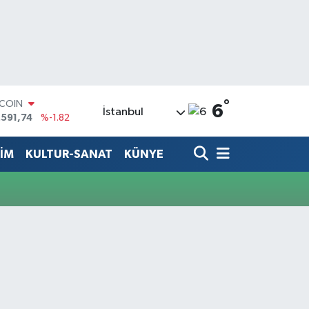
°
TCOIN
6
İstanbul
.591,74
%-1.82
LAR
,43620
%0.02
TİM
KULTUR-SANAT
KÜNYE
RO
,38690
%0.19
ERLİN
,60380
%0.18
ALTIN
62,09000
%0.19
ST100
.598,00
%0