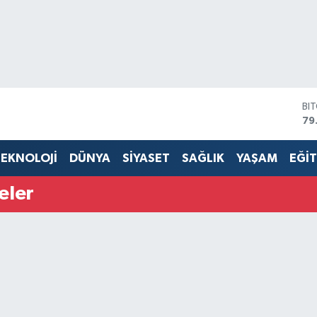
BI
79
DO
45
EKNOLOJİ
DÜNYA
SİYASET
SAĞLIK
YAŞAM
EĞİ
EU
53
eler
ST
61
G.
68
Bİ
14