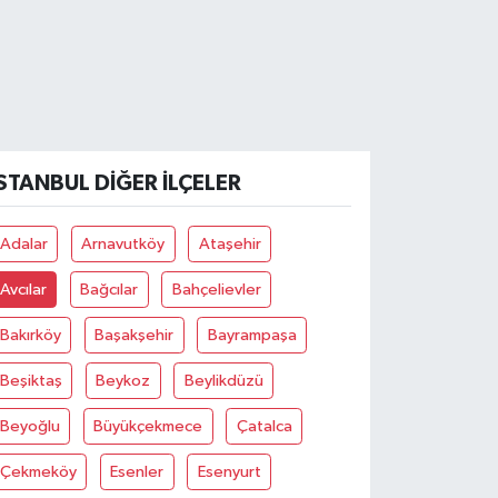
İSTANBUL DIĞER İLÇELER
Adalar
Arnavutköy
Ataşehir
Avcılar
Bağcılar
Bahçelievler
Bakırköy
Başakşehir
Bayrampaşa
Beşiktaş
Beykoz
Beylikdüzü
Beyoğlu
Büyükçekmece
Çatalca
Çekmeköy
Esenler
Esenyurt