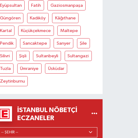
Eyüpsultan
Fatih
Gaziosmanpaşa
Güngören
Kadıköy
Kâğıthane
Kartal
Küçükçekmece
Maltepe
Pendik
Sancaktepe
Sarıyer
Şile
Silivri
Şişli
Sultanbeyli
Sultangazi
Tuzla
Ümraniye
Üsküdar
Zeytinburnu
İSTANBUL NÖBETÇI
ECZANELER