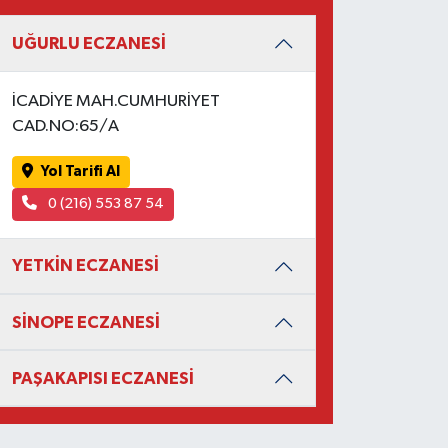
UĞURLU ECZANESİ
İCADİYE MAH.CUMHURİYET
CAD.NO:65/A
Yol Tarifi Al
0 (216) 553 87 54
YETKİN ECZANESİ
SİNOPE ECZANESİ
PAŞAKAPISI ECZANESİ