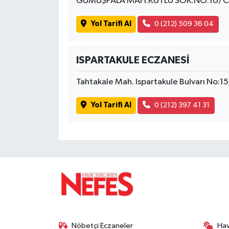
GÜMÜŞPALA MAH.KUTLU SOK.NO:10/C
Yol Tarifi Al
0 (212) 509 36 04
ISPARTAKULE ECZANESİ
Tahtakale Mah. Ispartakule Bulvarı No:15
Yol Tarifi Al
0 (212) 397 41 31
Nöbetçi Eczaneler
Ha