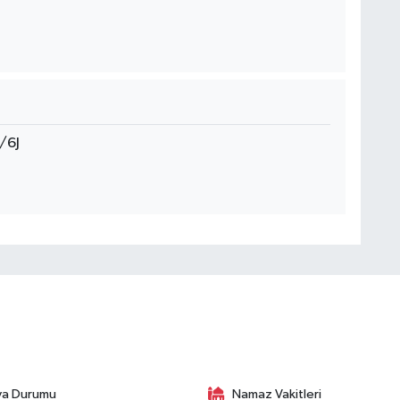
/6J
va Durumu
Namaz Vakitleri