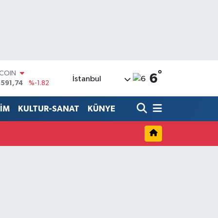
°
TCOIN
6
İstanbul
.591,74
%-1.82
LAR
,43620
%0.02
TİM
KULTUR-SANAT
KÜNYE
RO
,38690
%0.19
ERLİN
,60380
%0.18
ALTIN
62,09000
%0.19
ST100
.598,00
%0