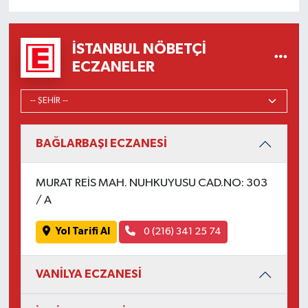
İSTANBUL NÖBETÇI
ECZANELER
BAĞLARBAŞI ECZANESİ
MURAT REİS MAH. NUHKUYUSU CAD.NO: 303
/ A
Yol Tarifi Al
0 (216) 341 25 74
VANİLYA ECZANESİ