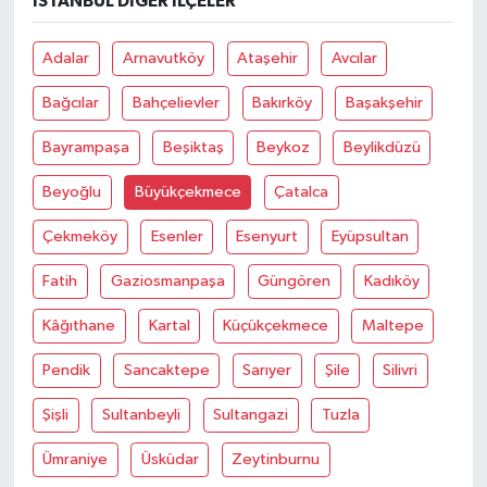
İSTANBUL DIĞER İLÇELER
Adalar
Arnavutköy
Ataşehir
Avcılar
Bağcılar
Bahçelievler
Bakırköy
Başakşehir
Bayrampaşa
Beşiktaş
Beykoz
Beylikdüzü
Beyoğlu
Büyükçekmece
Çatalca
Çekmeköy
Esenler
Esenyurt
Eyüpsultan
Fatih
Gaziosmanpaşa
Güngören
Kadıköy
Kâğıthane
Kartal
Küçükçekmece
Maltepe
Pendik
Sancaktepe
Sarıyer
Şile
Silivri
Şişli
Sultanbeyli
Sultangazi
Tuzla
Ümraniye
Üsküdar
Zeytinburnu