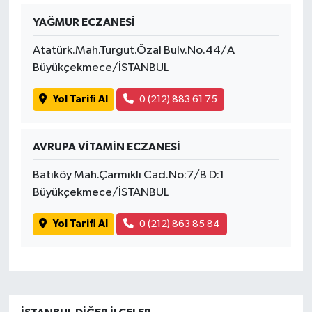
YAĞMUR ECZANESİ
Atatürk.Mah.Turgut.Özal Bulv.No.44/A
Büyükçekmece/İSTANBUL
Yol Tarifi Al
0 (212) 883 61 75
AVRUPA VİTAMİN ECZANESİ
Batıköy Mah.Çarmıklı Cad.No:7/B D:1
Büyükçekmece/İSTANBUL
Yol Tarifi Al
0 (212) 863 85 84