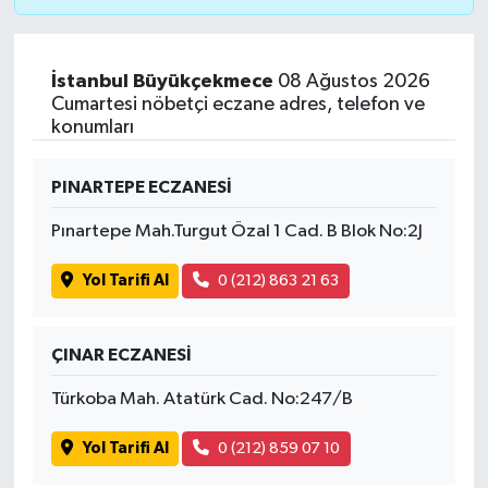
İstanbul Büyükçekmece
08 Ağustos 2026
Cumartesi nöbetçi eczane adres, telefon ve
konumları
PINARTEPE ECZANESİ
Pınartepe Mah.Turgut Özal 1 Cad. B Blok No:2J
Yol Tarifi Al
0 (212) 863 21 63
ÇINAR ECZANESİ
Türkoba Mah. Atatürk Cad. No:247/B
Yol Tarifi Al
0 (212) 859 07 10