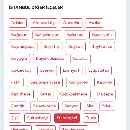
İSTANBUL DIĞER İLÇELER
Adalar
Arnavutköy
Ataşehir
Avcılar
Bağcılar
Bahçelievler
Bakırköy
Başakşehir
Bayrampaşa
Beşiktaş
Beykoz
Beylikdüzü
Beyoğlu
Büyükçekmece
Çatalca
Çekmeköy
Esenler
Esenyurt
Eyüpsultan
Fatih
Gaziosmanpaşa
Güngören
Kadıköy
Kâğıthane
Kartal
Küçükçekmece
Maltepe
Pendik
Sancaktepe
Sarıyer
Şile
Silivri
Şişli
Sultanbeyli
Sultangazi
Tuzla
Ümraniye
Üsküdar
Zeytinburnu