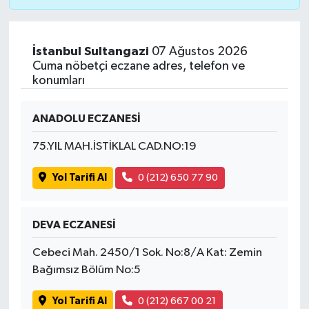
İstanbul Sultangazi
07 Ağustos 2026
Cuma nöbetçi eczane adres, telefon ve
konumları
ANADOLU ECZANESİ
75.YIL MAH.İSTİKLAL CAD.NO:19
Yol Tarifi Al
0 (212) 650 77 90
DEVA ECZANESİ
Cebeci Mah. 2450/1 Sok. No:8/A Kat: Zemin
Bağımsız Bölüm No:5
Yol Tarifi Al
0 (212) 667 00 21