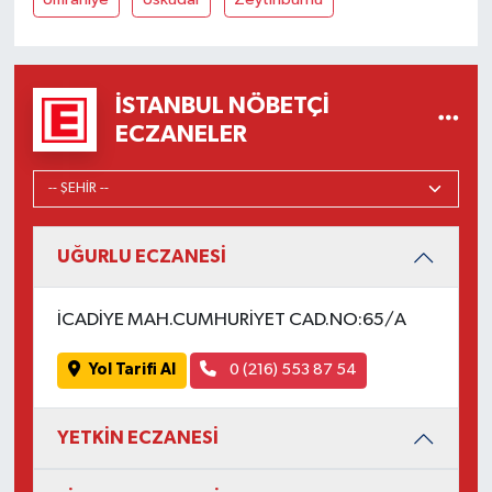
İSTANBUL NÖBETÇI
ECZANELER
UĞURLU ECZANESİ
İCADİYE MAH.CUMHURİYET CAD.NO:65/A
Yol Tarifi Al
0 (216) 553 87 54
YETKİN ECZANESİ