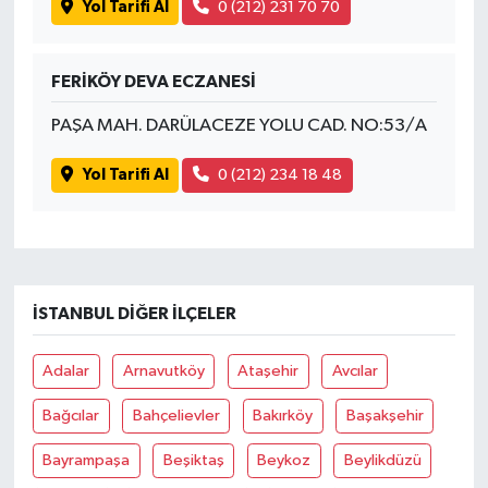
Yol Tarifi Al
0 (212) 231 70 70
FERİKÖY DEVA ECZANESİ
PAŞA MAH. DARÜLACEZE YOLU CAD. NO:53/A
Yol Tarifi Al
0 (212) 234 18 48
İSTANBUL DIĞER İLÇELER
Adalar
Arnavutköy
Ataşehir
Avcılar
Bağcılar
Bahçelievler
Bakırköy
Başakşehir
Bayrampaşa
Beşiktaş
Beykoz
Beylikdüzü