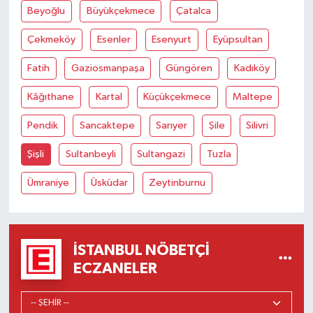
Beyoğlu
Büyükçekmece
Çatalca
Çekmeköy
Esenler
Esenyurt
Eyüpsultan
Fatih
Gaziosmanpaşa
Güngören
Kadıköy
Kâğıthane
Kartal
Küçükçekmece
Maltepe
Pendik
Sancaktepe
Sarıyer
Şile
Silivri
Şişli
Sultanbeyli
Sultangazi
Tuzla
Ümraniye
Üsküdar
Zeytinburnu
İSTANBUL NÖBETÇI
ECZANELER